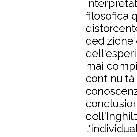
interpreta
filosofica
distorcent
dedizione 
dell'esper
mai compi
continuità
conoscenza
conclusion
dell'Inghi
l'individu