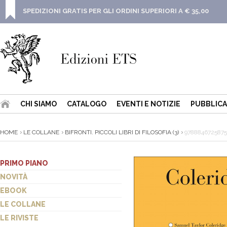
SPEDIZIONI GRATIS PER GLI ORDINI SUPERIORI A € 35,00
CHI SIAMO
CATALOGO
EVENTI E NOTIZIE
PUBBLICA
HOME
LE COLLANE
BIFRONTI. PICCOLI LIBRI DI FILOSOFIA (3)
9788846725875
PRIMO PIANO
NOVITÀ
EBOOK
LE COLLANE
LE RIVISTE