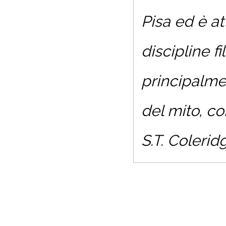
Pisa ed è a
discipline f
principalmen
del mito, co
S.T. Colerid