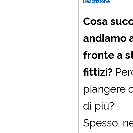
Descrizione
Cosa suc
andiamo a
fronte a 
fittizi?
Perc
piangere o
di più?
Spesso, n