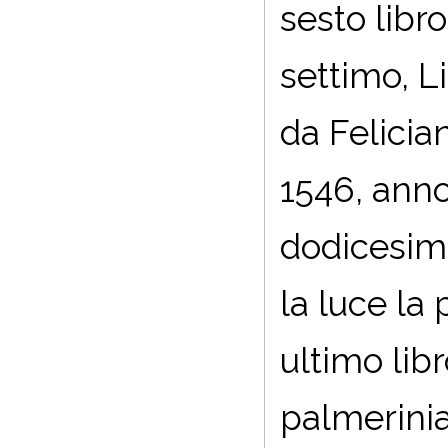
sesto libro
settimo, L
da Felician
1546, anno 
dodicesima
la luce la
ultimo lib
palmerini