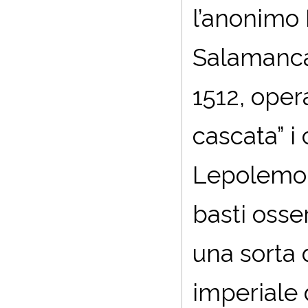
l’anonimo 
Salamanca 
1512, oper
cascata” i 
Lepolemo (
basti osse
una sorta 
imperiale 