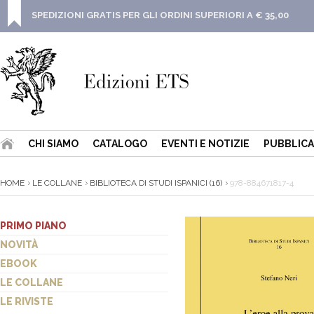
SPEDIZIONI GRATIS PER GLI ORDINI SUPERIORI A € 35,00
CHI SIAMO
CATALOGO
EVENTI E NOTIZIE
PUBBLICA
HOME
LE COLLANE
BIBLIOTECA DI STUDI ISPANICI (16)
978-884671817-4
PRIMO PIANO
NOVITÀ
EBOOK
LE COLLANE
LE RIVISTE