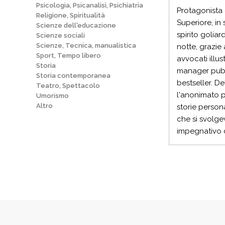
Psicologia, Psicanalisi, Psichiatria
Protagonista c
Religione, Spiritualità
Superiore, in 
Scienze dell'educazione
spirito goliar
Scienze sociali
Scienze, Tecnica, manualistica
notte, grazie
Sport, Tempo libero
avvocati illust
Storia
manager pubbl
Storia contemporanea
bestseller. D
Teatro, Spettacolo
l'anonimato p
Umorismo
Altro
storie persona
che si svolge
impegnativo di