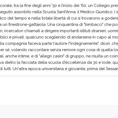
orale, tra la fine degli anni '50 e l’inizio dei '60, un Collegio 
seguito assorbito nella Scuola Sant'Anna: il Medico-Giuridico. I su
dico del tempo e nella totale libertà di cui si trovarono a godere
 a un finestrone-gattaiola. Una cinquantina di "bimbacci" che poi
ri, ricercatori chiamati a dirigere importanti istituti stranieri, uom
ici e privati, qualcuno scegliendo di andarsene in capo al mo
ella compagnia faceva parte l'autore ("indegnamente", dice), che 
er sé, volendo raccontare senza remore ogni cosa di quella lo
li, anche intime, e di "allegri casini" di gruppo, ne risulta un coi
va dietro la facciata della scuola d'eccellenza da 30 e lode, qu
 tutti. Un'altra epoca universitaria e giovanile, prima del Sessant