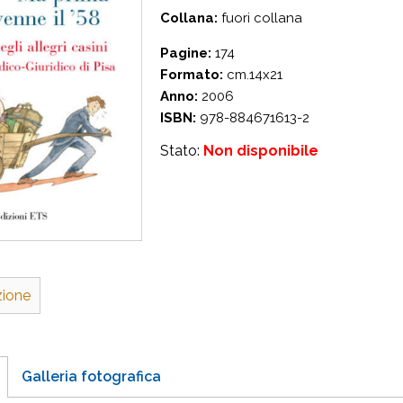
Collana:
fuori collana
Pagine:
174
Formato:
cm.14x21
Anno:
2006
ISBN:
978-884671613-2
Stato:
Non disponibile
zione
Galleria fotografica