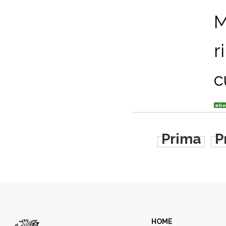
M
r
c
ebo
Prima
P
HOME