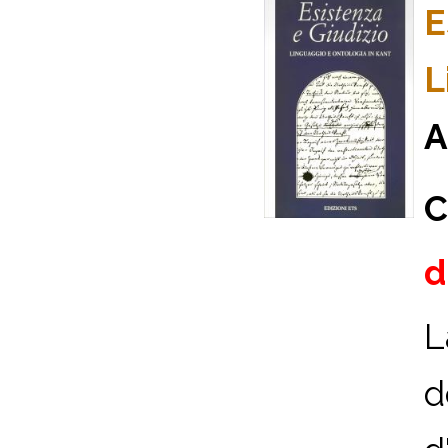
E
L
A
C
d
L
d