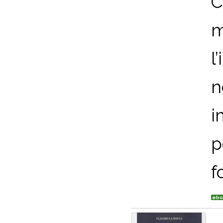
C
m
l
n
i
p
f
ebo