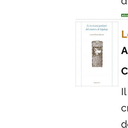
d
ebo
L
A
C
I
c
d