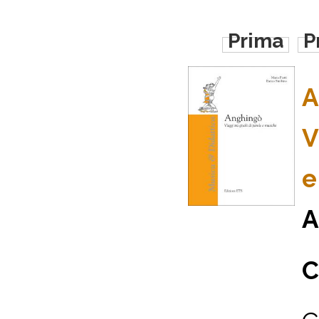
Prima
P
A
V
e
A
C