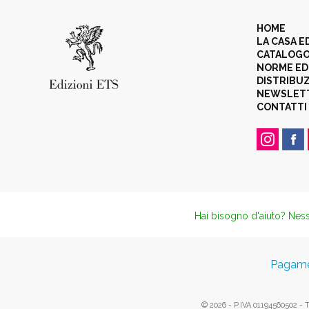
HOME
LA CASA E
CATALOG
NORME ED
DISTRIBU
NEWSLET
CONTATTI
Hai bisogno d'aiuto? Ness
Pagamen
© 2026 - P.IVA 01194560502 - Tut