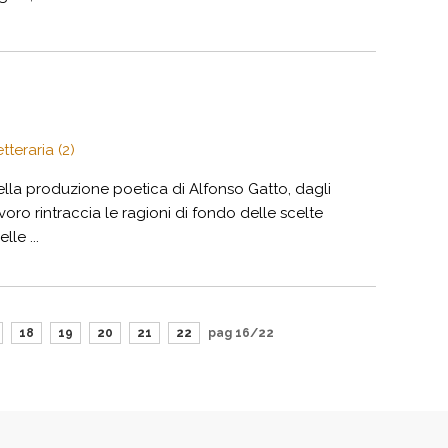
tteraria (2)
ella produzione poetica di Alfonso Gatto, dagli
lavoro rintraccia le ragioni di fondo delle scelte
le ...
18
19
20
21
22
pag 16/22