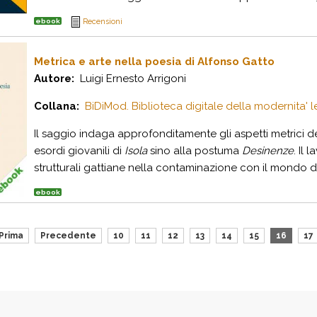
ebook
Recensioni
Metrica e arte nella poesia di Alfonso Gatto
Autore:
Luigi Ernesto Arrigoni
Collana:
BiDiMod. Biblioteca digitale della modernita' le
Il saggio indaga approfonditamente gli aspetti metrici d
esordi giovanili di
Isola
sino alla postuma
Desinenze
. Il 
strutturali gattiane nella contaminazione con il mondo del
ebook
Prima
Precedente
10
11
12
13
14
15
16
17