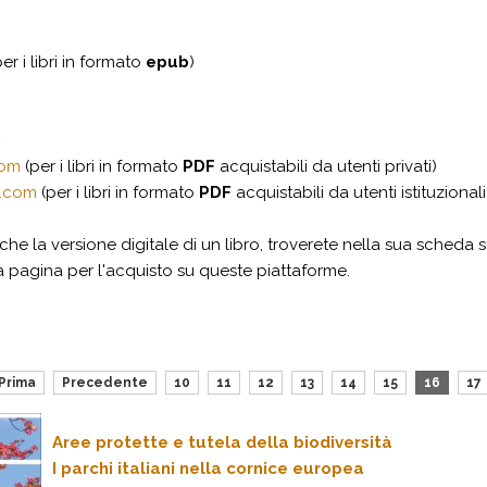
er i libri in formato
epub
)
com
(per i libri in formato
PDF
acquistabili da utenti privati)
a.com
(per i libri in formato
PDF
acquistabili da utenti istituzionali
he la versione digitale di un libro, troverete nella sua scheda s
alla pagina per l'acquisto su queste piattaforme.
Prima
Precedente
10
11
12
13
14
15
16
17
Aree protette e tutela della biodiversità
I parchi italiani nella cornice europea