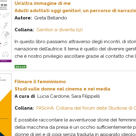
Un’altra immagine di me
Adulti adottati oggi genitori: un percorso di narrazi
Autore:
Greta Bellando
Collana:
Genitori si diventa (12)
In questo libro passiamo attraverso degli incontri, di sto
narrazione dell’autrice. Il tema è quello del divenire geni
che è nostro privilegio ascoltare grazie al contatto che l’a
ebook
Filmare il femminismo
Studi sulle donne nel cinema e nei media
A cura di
Lucia Cardone, Sara Filippelli
Collana:
FAScinA. Collana del forum delle Studiose di C
È possibile raccontare le avventurose storie del femmin
della macchina da presa è un occhio sufficientemente pe
donne di ieri e di oggi senza tradurla in apparato ideolog