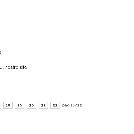
).
ul nostro sito
18
19
20
21
22
pag 16/22