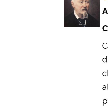
A
C
C
d
c
a
p