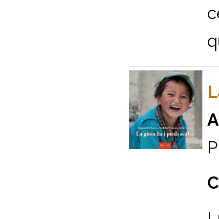
c
q
L
A
P
C
L