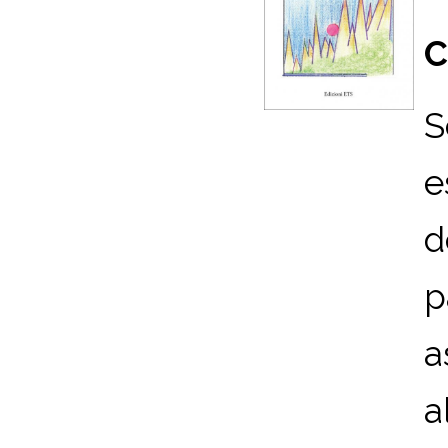
C
S
e
d
p
a
a