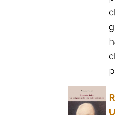
c
g
h
c
p
R
U