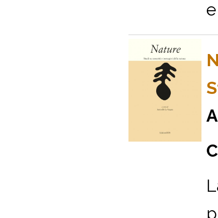
e 
N
S
A
C
L
p