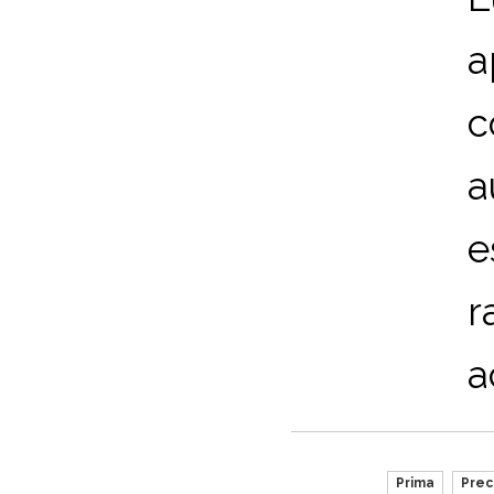
a
c
a
e
r
a
Prima
Pre