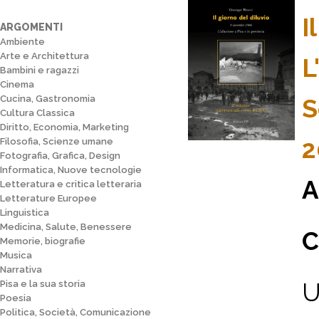
I
ARGOMENTI
Ambiente
Arte e Architettura
L
Bambini e ragazzi
Cinema
Cucina, Gastronomia
S
Cultura Classica
Diritto, Economia, Marketing
2
Filosofia, Scienze umane
Fotografia, Grafica, Design
Informatica, Nuove tecnologie
A
Letteratura e critica letteraria
Letterature Europee
Linguistica
Medicina, Salute, Benessere
C
Memorie, biografie
Musica
Narrativa
U
Pisa e la sua storia
Poesia
Politica, Società, Comunicazione