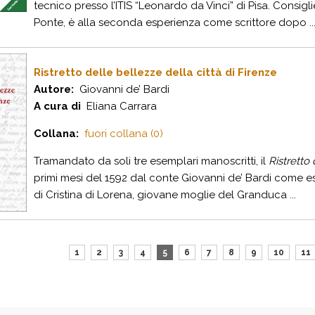
tecnico presso l’ITIS “Leonardo da Vinci” di Pisa. Consi
Ponte, è alla seconda esperienza come scrittore dopo ..
Ristretto delle bellezze della città di Firenze
Autore:
Giovanni de’ Bardi
A cura di
Eliana Carrara
Collana:
fuori collana (0)
Tramandato da soli tre esemplari manoscritti, il
Ristretto 
primi mesi del 1592 dal conte Giovanni de’ Bardi come 
di Cristina di Lorena, giovane moglie del Granduca ...
1
2
3
4
5
6
7
8
9
10
11