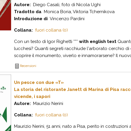
Autore:
Diego Casali, foto di Nicola Ughi
Tradotto da
Monica Boria, Viktoria Tchernikova
Introduzione di
Vincenzo Pardini
Collana:
fuori collana (0)
Con un testo di Igor Righetti ***
with english text
Quanto
lucchesi? Quanti segreti racchiude l'arborato cerchio d
scoprire il monumento, viverlo e innamorarsene? Il nuovo l
Recensioni
Un pesce con due «T»
La storia del ristorante Janett di Marina di Pisa racc
vicende, i sapori
Autore:
Maurizio Nerini
Collana:
fuori collana (0)
Maurizio Nerini, 51 anni, nato a Pisa, perito in costruzio