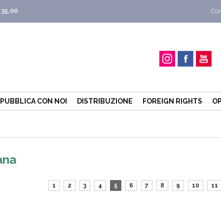
 35,00
Con
PUBBLICA CON NOI
DISTRIBUZIONE
FOREIGN RIGHTS
OP
ana
1
2
3
4
5
6
7
8
9
10
11