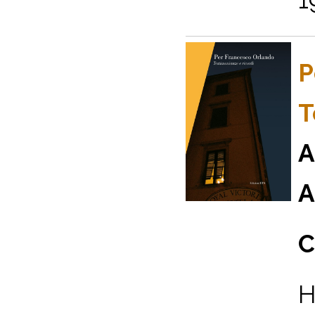
P
T
A
A
C
H