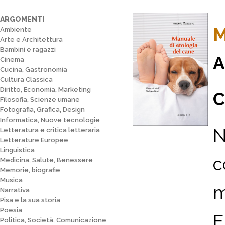
ARGOMENTI
M
Ambiente
Arte e Architettura
Bambini e ragazzi
A
Cinema
Cucina, Gastronomia
Cultura Classica
Diritto, Economia, Marketing
C
Filosofia, Scienze umane
Fotografia, Grafica, Design
Informatica, Nuove tecnologie
N
Letteratura e critica letteraria
Letterature Europee
Linguistica
c
Medicina, Salute, Benessere
Memorie, biografie
Musica
m
Narrativa
Pisa e la sua storia
Poesia
E
Politica, Società, Comunicazione