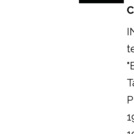
C
I
t
"
T
P
1
1