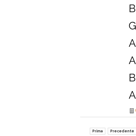
B
G
A
A
B
A
Prima
Precedente