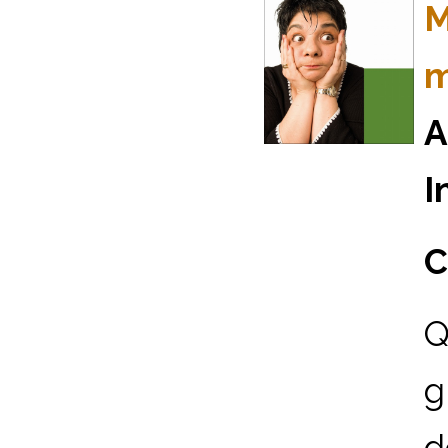
M
m
A
I
C
Q
g
d