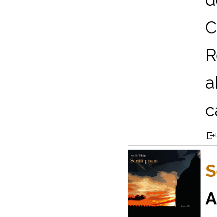
C
R
a
c
S
A