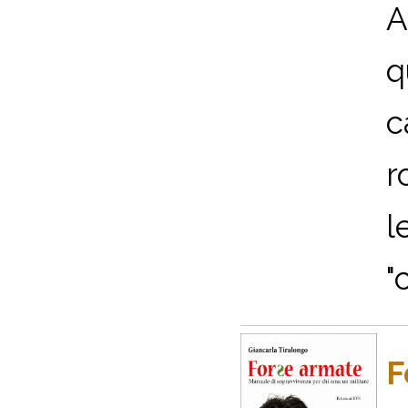
A
q
c
r
l
"
F