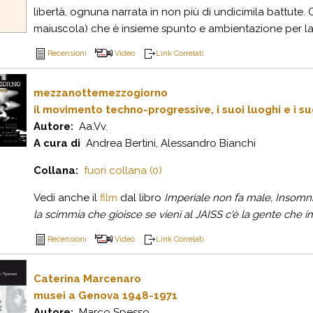
libertà, ognuna narrata in non più di undicimila battut
maiuscola) che è insieme spunto e ambientazione per la m
Recensioni
Video
Link Correlati
mezzanottemezzogiorno
il movimento techno-progressive, i suoi luoghi e i su
Autore:
Aa.Vv.
A cura di
Andrea Bertini, Alessandro Bianchi
Collana:
fuori collana (0)
Vedi anche il
film
dal libro
Imperiale non fa male, Insomni
la scimmia che gioisce se vieni al JAISS c'è la gente che 
Recensioni
Video
Link Correlati
Caterina Marcenaro
musei a Genova 1948-1971
Autore:
Marco Spesso