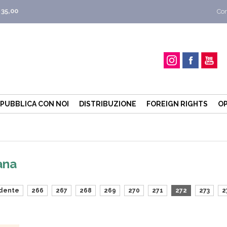
 35,00
Con
PUBBLICA CON NOI
DISTRIBUZIONE
FOREIGN RIGHTS
OP
ana
dente
266
267
268
269
270
271
272
273
2