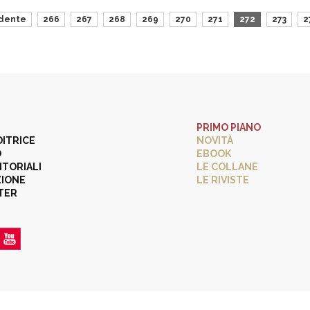
dente
266
267
268
269
270
271
272
273
2
PRIMO PIANO
DITRICE
NOVITÀ
O
EBOOK
ITORIALI
LE COLLANE
ZIONE
LE RIVISTE
TER