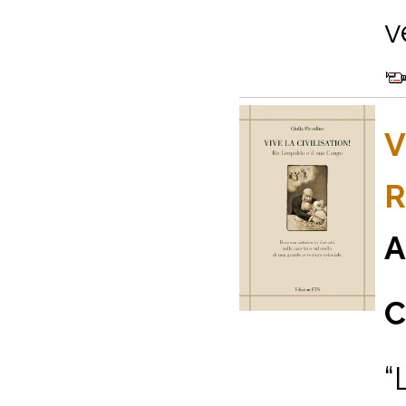
v
V
R
A
C
“