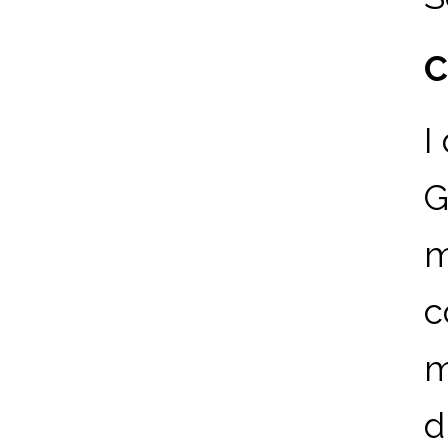
C
I
G
m
c
m
d