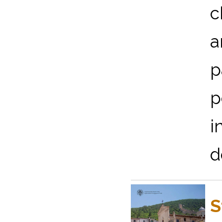
c
a
p
p
i
d
S