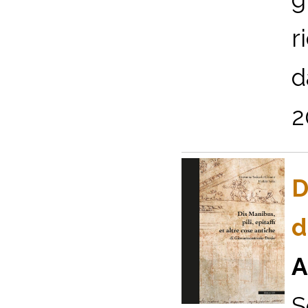
r
d
2
D
d
A
S