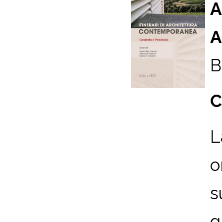
A
A
B
C
L
o
s
g