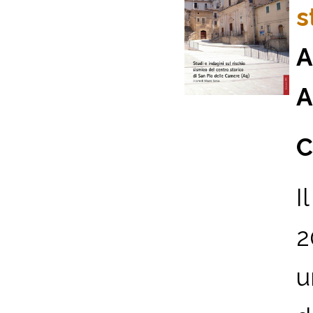
s
A
A
C
I
2
u