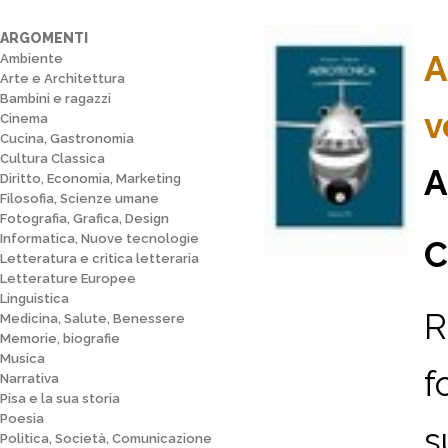
ARGOMENTI
A
Ambiente
Arte e Architettura
Bambini e ragazzi
v
Cinema
Cucina, Gastronomia
Cultura Classica
A
Diritto, Economia, Marketing
Filosofia, Scienze umane
Fotografia, Grafica, Design
Informatica, Nuove tecnologie
C
Letteratura e critica letteraria
Letterature Europee
Linguistica
R
Medicina, Salute, Benessere
Memorie, biografie
Musica
f
Narrativa
Pisa e la sua storia
Poesia
s
Politica, Società, Comunicazione