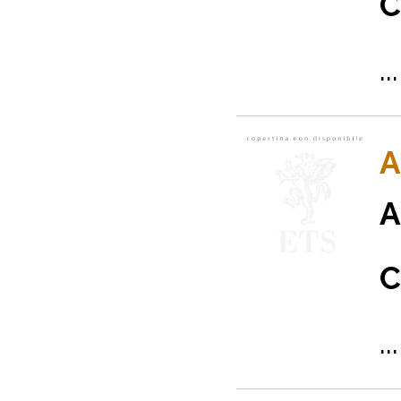
C
...
A
A
C
...