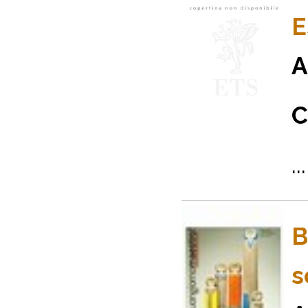
E
A
C
...
B
s