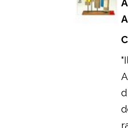
A
A
C
"
A
d
d
r