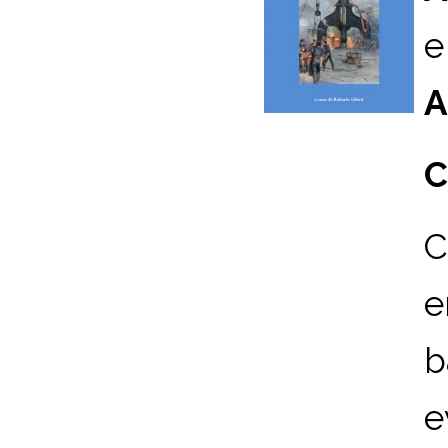
e
A
C
C
e
b
e