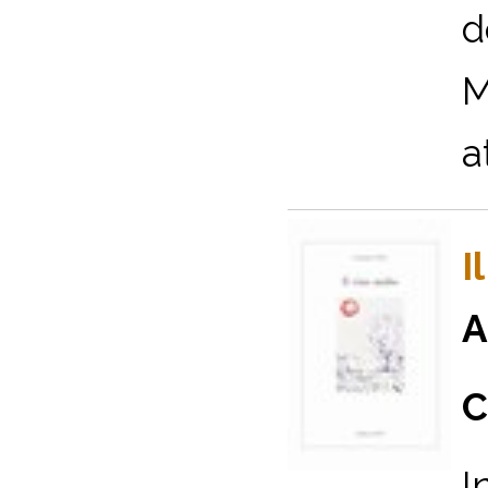
d
M
a
I
A
C
I