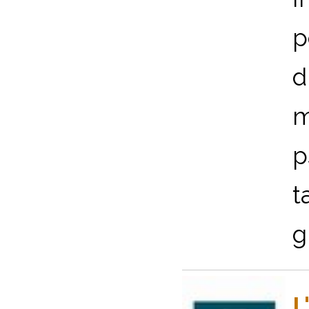
p
d
m
p
t
g
L