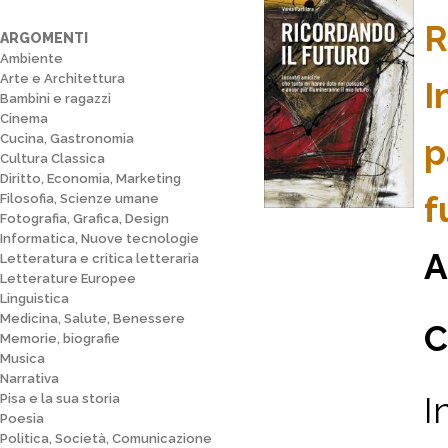
R
ARGOMENTI
Ambiente
Arte e Architettura
I
Bambini e ragazzi
Cinema
Cucina, Gastronomia
p
Cultura Classica
Diritto, Economia, Marketing
f
Filosofia, Scienze umane
Fotografia, Grafica, Design
Informatica, Nuove tecnologie
A
Letteratura e critica letteraria
Letterature Europee
Linguistica
Medicina, Salute, Benessere
C
Memorie, biografie
Musica
Narrativa
I
Pisa e la sua storia
Poesia
Politica, Società, Comunicazione