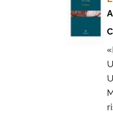
A
C
«
U
U
M
r