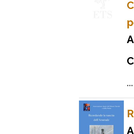
C
p
A
C
...
R
A