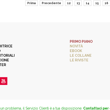
Prima
Precedente
12
13
14
15
16
PRIMO PIANO
DITRICE
NOVITÀ
O
EBOOK
ITORIALI
LE COLLANE
ZIONE
LE RIVISTE
TER
un problema, il Servizio Clienti è a tua disposizione.
Contattaci per