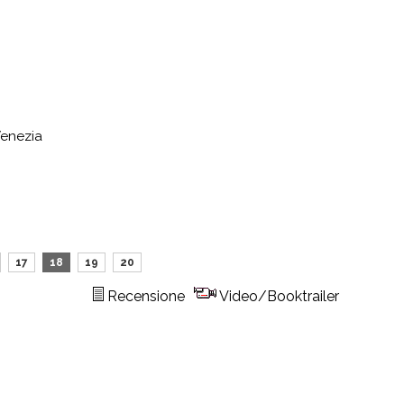
Venezia
17
18
19
20
Recensione
Video/Booktrailer