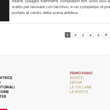
Atlanti,
collages
, frammenti,
compilation film
. Sono solo a
scelto per lavorare con l’archivio, in un complesso di pr
portato al centro della scena artistica. ...
1
2
3
4
5
6
PRIMO PIANO
DITRICE
NOVITÀ
O
EBOOK
ITORIALI
LE COLLANE
ZIONE
LE RIVISTE
TER