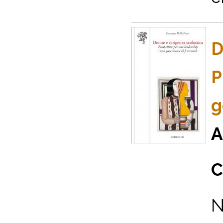
D
P
g
A
C
N