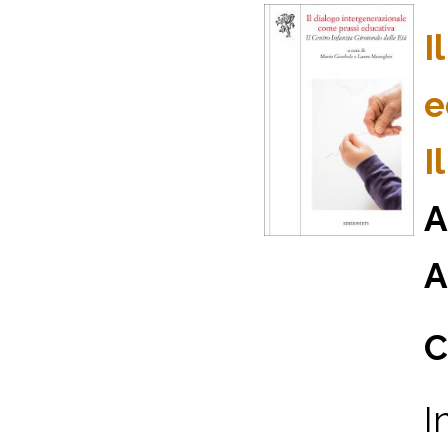
I
e
I
A
A
C
I