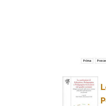
Prima
Prec
L
P