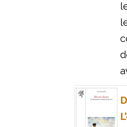
l
l
c
d
a
D
L