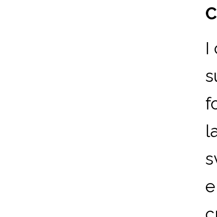
C
I
s
f
l
s
e
c