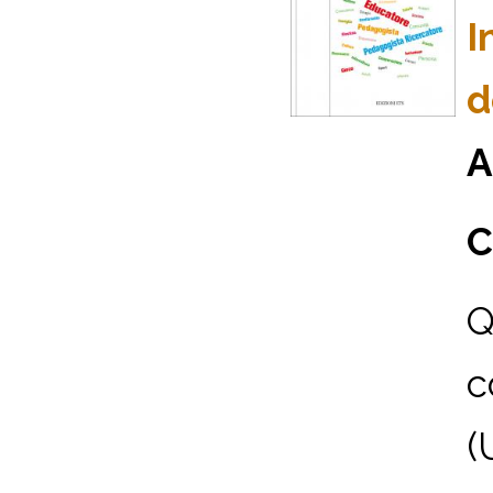
I
d
A
C
Q
c
(