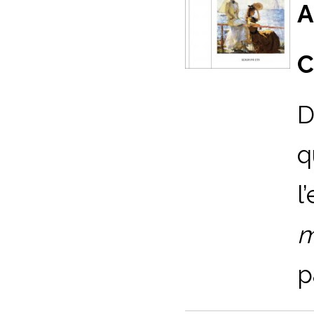
A
C
D
q
l
m
p