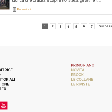
storica che ci aiuta a capire noi stessi, gli altri e il ...
Recensioni
1
2
3
4
5
6
7
Success
PRIMO PIANO
DITRICE
NOVITÀ
O
EBOOK
ITORIALI
LE COLLANE
ZIONE
LE RIVISTE
TER