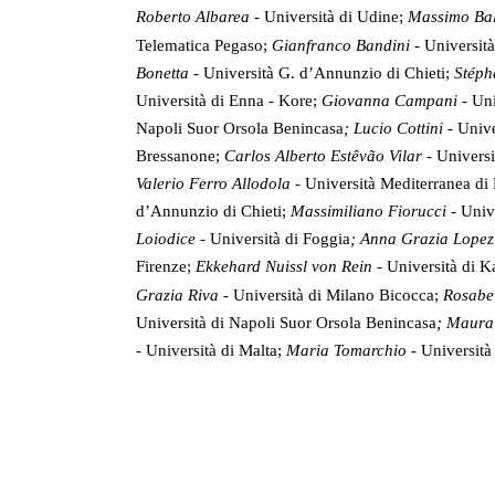
Roberto Albarea -
Università di Udine;
Massimo Bal
Telematica Pegaso;
Gianfranco Bandini -
Università
Bonetta -
Università G. d’Annunzio di Chieti;
Stéph
Università di Enna - Kore
;
Giovanna Campani -
Uni
Napoli Suor Orsola Benincasa
; Lucio Cottini -
Unive
Bressanone;
Carlos Alberto Estêvão Vilar -
Univers
Valerio Ferro Allodola
-
Università Mediterranea di
d’Annunzio di Chieti;
Massimiliano Fiorucci -
Univ
Loiodice -
Università di Foggia
;
Anna Grazia Lope
Firenze;
Ekkehard Nuissl von Rein -
Università di K
Grazia Riva -
Università di Milano Bicocca;
Rosabel
Università di Napoli Suor Orsola Benincasa
; Maura
-
Università di Malta;
Maria Tomarchio -
Università