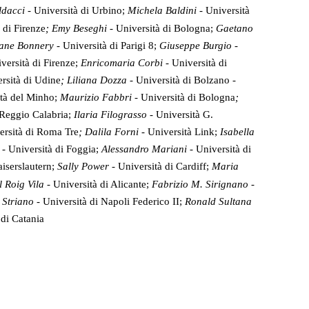
dacci -
Università di Urbino;
Michela Baldini -
Università
 di Firenze
; Emy Beseghi -
Università di Bologna;
Gaetano
ane Bonnery -
Università di Parigi 8;
Giuseppe Burgio -
versità di Firenze;
Enricomaria Corbi -
Università di
rsità di Udine
; Liliana Dozza -
Università di Bolzano -
ità del Minho;
Maurizio Fabbri -
Università di Bologna
;
 Reggio Calabria
;
Ilaria Filograsso -
Università G.
ersità di Roma Tre
;
Dalila Forni
-
Università Link
;
Isabella
z
-
Università di Foggia
;
Alessandro Mariani -
Università di
aiserslautern;
Sally Power -
Università di Cardiff;
Maria
 Roig Vila -
Università di Alicante;
Fabrizio M. Sirignano -
 Striano -
Università di Napoli Federico II;
Ronald Sultana
 di Catania