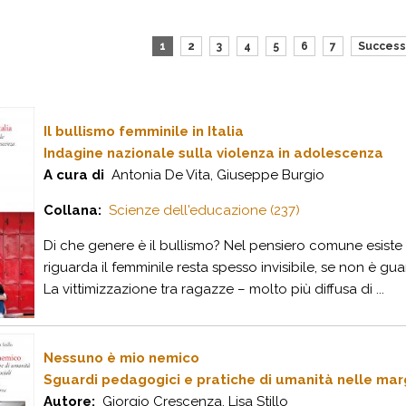
1
2
3
4
5
6
7
Success
Il bullismo femminile in Italia
Indagine nazionale sulla violenza in adolescenza
A cura di
Antonia De Vita, Giuseppe Burgio
Collana:
Scienze dell'educazione (237)
Di che genere è il bullismo? Nel pensiero comune esiste
riguarda il femminile resta spesso invisibile, se non è g
La vittimizzazione tra ragazze – molto più diffusa di ...
Nessuno è mio nemico
Sguardi pedagogici e pratiche di umanità nelle marg
Autore:
Giorgio Crescenza, Lisa Stillo