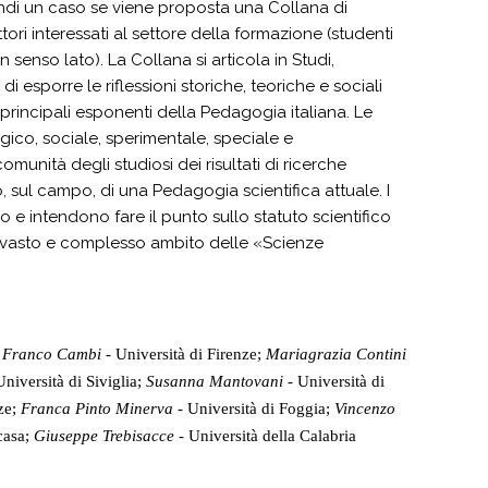
ndi un caso se viene proposta una Collana di
ori interessati al settore della formazione (studenti
 senso lato). La Collana si articola in Studi,
i esporre le riflessioni storiche, teoriche e sociali
 principali esponenti della Pedagogia italiana. Le
ogico, sociale, sperimentale, speciale e
unità degli studiosi dei risultati di ricerche
o, sul campo, di una Pedagogia scientifica attuale. I
 e intendono fare il punto sullo statuto scientifico
 il vasto e complesso ambito delle «Scienze
;
Franco Cambi -
Università di Firenze;
Mariagrazia Contini
Università di Siviglia;
Susanna Mantovani -
Università di
nze;
Franca Pinto Minerva -
Università di Foggia;
Vincenzo
casa;
Giuseppe Trebisacce -
Università della Calabria