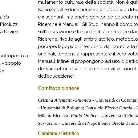
mutamento culturale della società. Non è qui
Scienze dell’Educazione ad un pubblico di lett
a da
e insegnanti, ma anche genitori ed educatori in
risciuzzi
Ricerche e Manuali. Gli Studi hanno il compito d
 Ulivieri
sull’educazione e le sue finalità, compiute dai
Ricerche, rivolte agli ambiti: storico, metodol
psicopedagogico, intendono dar conto alla com
originali, tendenti a rappresentare il vero volt
sottoposto a
Manuali, infine, si propongono ad uso didattico
a «doppio
dei vari settori disciplinari che costituiscono
o».
dell’educazione».
Comitato d’onore
Cristina Allemann-Ghionda -
Università di Colonia
-
Università di Bologna;
Consuelo Flecha Garcia -
Milano Bicocca
; Paolo Orefice -
Università di Fire
Sarracino -
Università di Napoli Suor Orsola Benin
Comitato scientifico