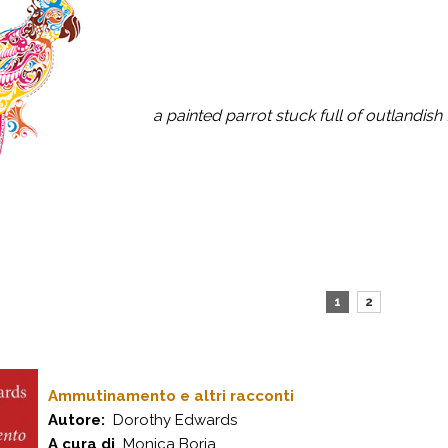
a painted parrot stuck full of outlandish
1
2
Ammutinamento e altri racconti
Autore:
Dorothy Edwards
A cura di
Monica Boria