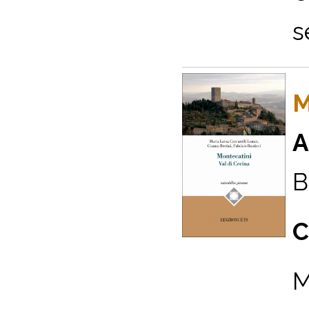
s
M
A
B
C
M