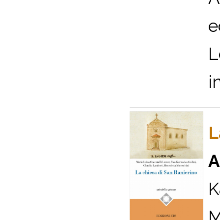
e
L
i
L
A
K
M