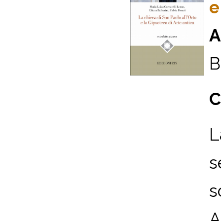
e
A
B
C
L
s
s
A