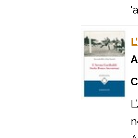
'
L
A
C
L
n