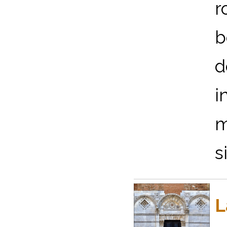
r
b
d
i
m
s
L