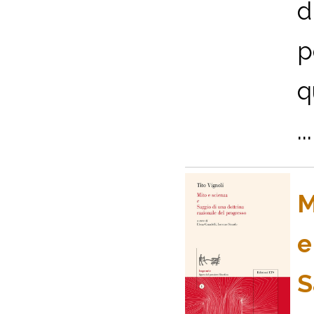
d
p
q
...
M
e
S