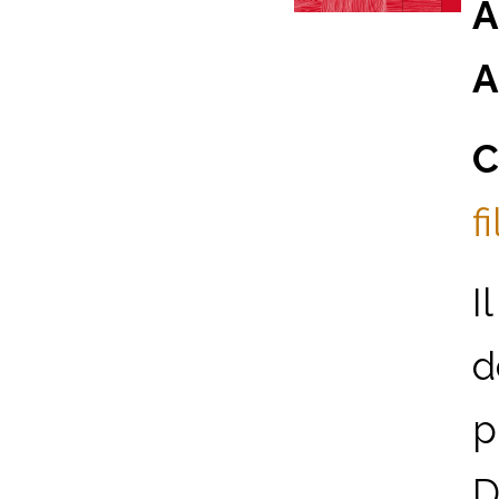
A
A
C
f
I
d
p
D