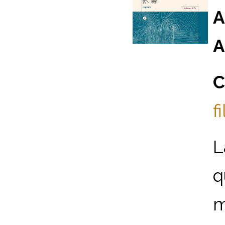
A
A
C
f
L
q
m