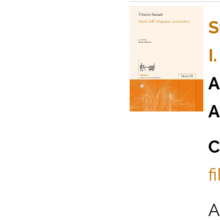
S
I
A
A
C
f
A