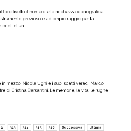
il loro livello il numero e la ricchezza iconografica,
 strumento prezioso e ad ampio raggio per la
coli di un ...
’è in mezzo; Nicola Ughi e i suoi scatti veraci, Marco
e di Cristina Barsantini. Le memorie, la vita, le rughe
12
313
314
315
316
Successiva
Ultima