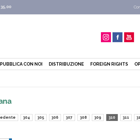
 35,00
Con
PUBBLICA CON NOI
DISTRIBUZIONE
FOREIGN RIGHTS
OP
lana
cedente
304
305
306
307
308
309
310
311
3