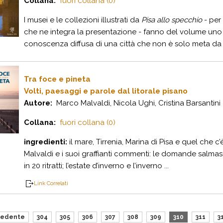
Collana:
fuori collana (0)
I musei e le collezioni illustrati da
Pisa allo specchio
- per 
che ne integra la presentazione - fanno del volume uno
conoscenza diffusa di una città che non è solo meta da se
Tra foce e pineta
Volti, paesaggi e parole dal litorale pisano
Autore:
Marco Malvaldi, Nicola Ughi, Cristina Barsantini
Collana:
fuori collana (0)
ingredienti:
il mare, Tirrenia, Marina di Pisa e quel che c
Malvaldi e i suoi graffianti commenti: le domande salmastr
in 20 ritratti; l’estate d’inverno e l’inverno ...
Link Correlati
cedente
304
305
306
307
308
309
310
311
3