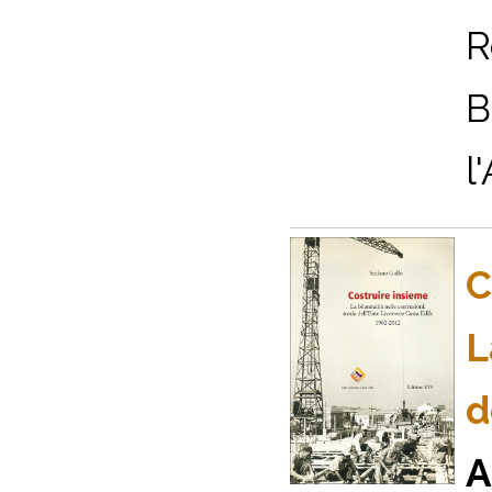
R
B
l
C
L
d
A