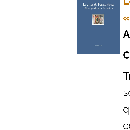
L
«
A
C
T
s
q
c