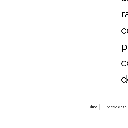
r
c
p
c
d
Prima
Precedente