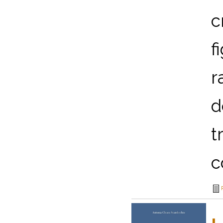
c
f
r
d
t
c