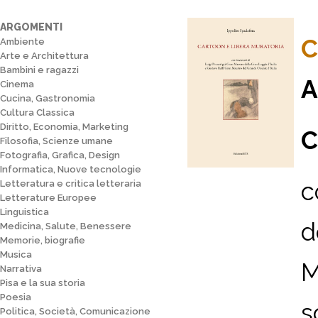
ARGOMENTI
C
Ambiente
Arte e Architettura
Bambini e ragazzi
A
Cinema
Cucina, Gastronomia
Cultura Classica
Diritto, Economia, Marketing
C
Filosofia, Scienze umane
Fotografia, Grafica, Design
Informatica, Nuove tecnologie
c
Letteratura e critica letteraria
Letterature Europee
Linguistica
d
Medicina, Salute, Benessere
Memorie, biografie
Musica
M
Narrativa
Pisa e la sua storia
Poesia
s
Politica, Società, Comunicazione