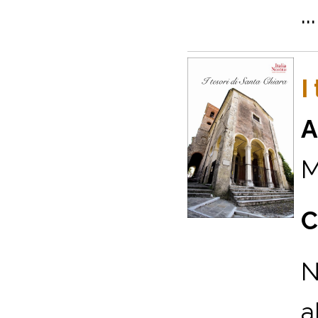
...
I
A
M
C
N
a