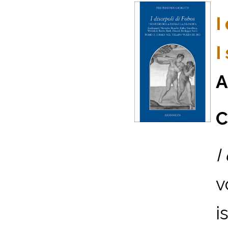
I
I
A
C
I
v
i