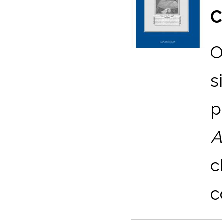
C
O
s
p
A
c
c