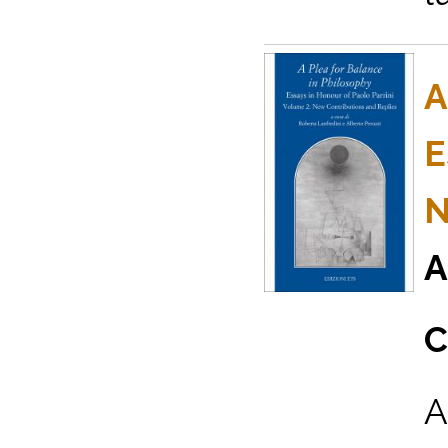
A
E
N
A
C
A