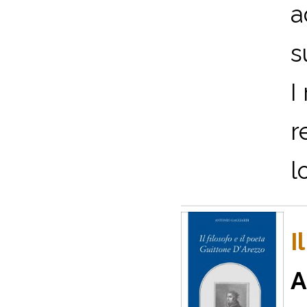
a
s
I
r
l
I
A