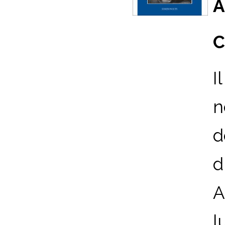
A
C
I
n
d
d
A
l