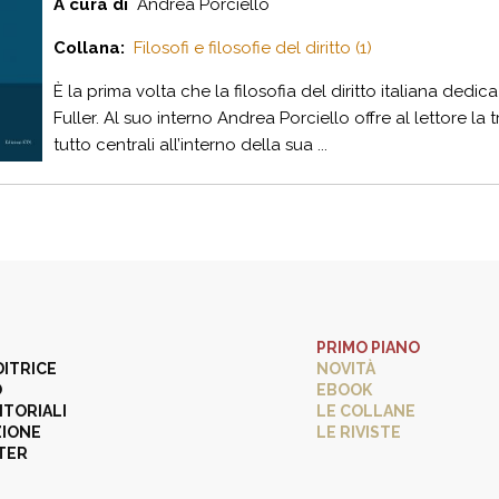
A cura di
Andrea Porciello
Collana:
Filosofi e filosofie del diritto (1)
È la prima volta che la filosofia del diritto italiana dedic
Fuller. Al suo interno Andrea Porciello offre al lettore la 
tutto centrali all’interno della sua ...
PRIMO PIANO
DITRICE
NOVITÀ
O
EBOOK
ITORIALI
LE COLLANE
ZIONE
LE RIVISTE
TER