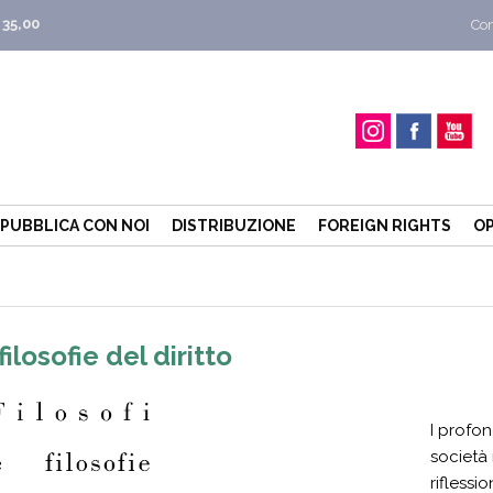
 35,00
Con
PUBBLICA CON NOI
DISTRIBUZIONE
FOREIGN RIGHTS
OP
filosofie del diritto
I profon
società 
rifless