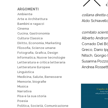
ARGOMENTI
Ambiente
collana diretta 
Arte e Architettura
Aldo Schiavello
Bambini e ragazzi
Cinema
comitato scienti
Cucina, Gastronomia
Alberto Andron
Cultura Classica
Diritto, Economia, Marketing
Corrado Del Bò
Filosofia, Scienze umane
Greco, Dario Ip
Fotografia, Grafica, Design
Nitsch, Giorgio
Informatica, Nuove tecnologie
Susanna Pozzolo
Letteratura e critica letteraria
Andrea Rossetti
Letterature Europee
Linguistica
Medicina, Salute, Benessere
Memorie, biografie
Musica
Narrativa
Pisa e la sua storia
Poesia
Politica, Società, Comunicazione