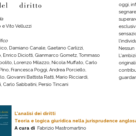
oggi, in
segnare 
da
superar
 e Vito Velluzzi
esclusiv
sensazi
fico
l'indivi
ico, Damiano Canale, Gaetano Carlizzi,
Nessun 
, Enrico Diciotti, Gianmarco Gometz, Tommaso
L'ambizi
polito, Lorenzo Milazzo, Nicola Muffato, Carlo
originali
 Pino, Francesca Poggi, Andrea Porciello,
contrib
, Giovanni Battista Ratti, Mario Ricciardi,
guardare
, Carlo Sabbatini, Persio Tincani
L'analisi dei diritti
Teoria e logica giuridica nella jurisprudence anglo
A cura di
Fabrizio Mastromartino