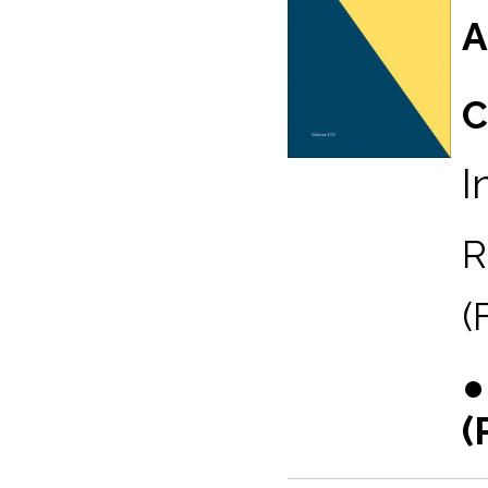
A
C
I
R
(
(