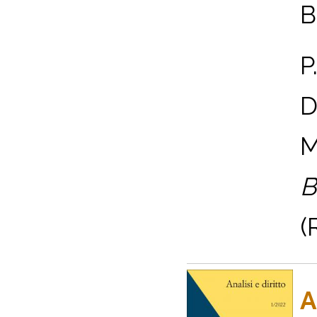
B
P
D
M
B
(
A