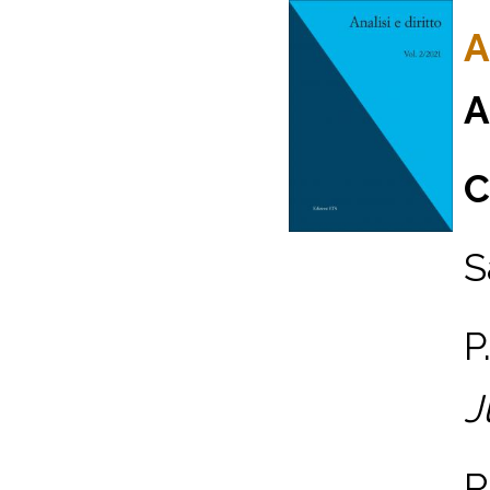
A
A
C
S
P
J
R