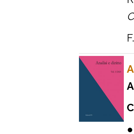
C
F
A
A
C