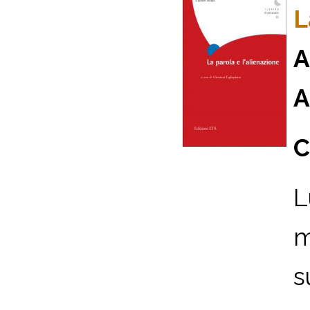
L
A
A
C
L
m
s