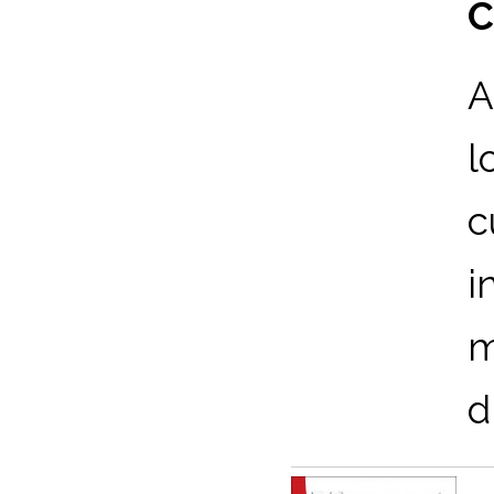
C
A
l
c
i
m
d