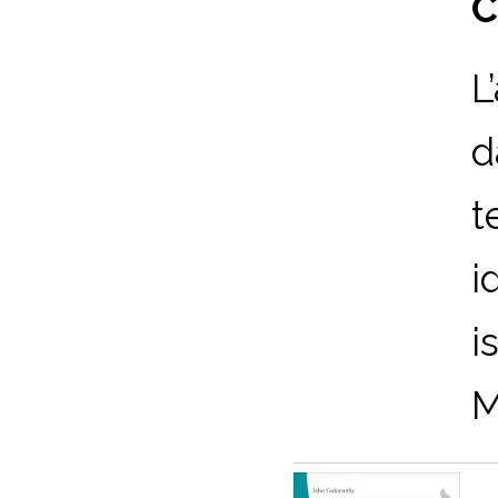
C
L
d
t
i
i
M