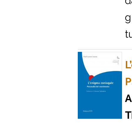
d
g
t
L
P
A
T