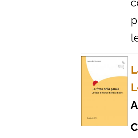
c
p
l
L
L
A
C