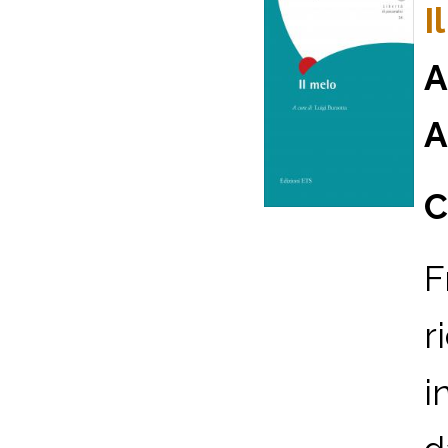
I
A
A
C
F
r
i