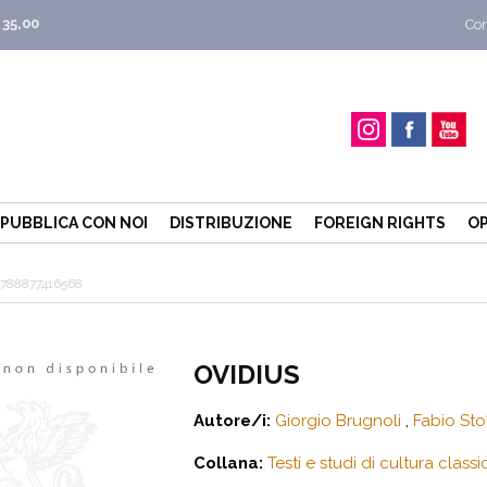
 35,00
Con
PUBBLICA CON NOI
DISTRIBUZIONE
FOREIGN RIGHTS
OP
788877416568
OVIDIUS
Autore/i:
Giorgio Brugnoli
,
Fabio Sto
Collana:
Testi e studi di cultura classi