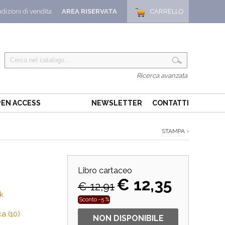
dizioni di vendita
AREA RISERVATA
CARRELLO
Ricerca avanzata
EN ACCESS
NEWSLETTER
CONTATTI
STAMPA
Libro cartaceo
€ 12,35
€ 12,91
k
Sconto -5 %
ca (10)
NON DISPONIBILE