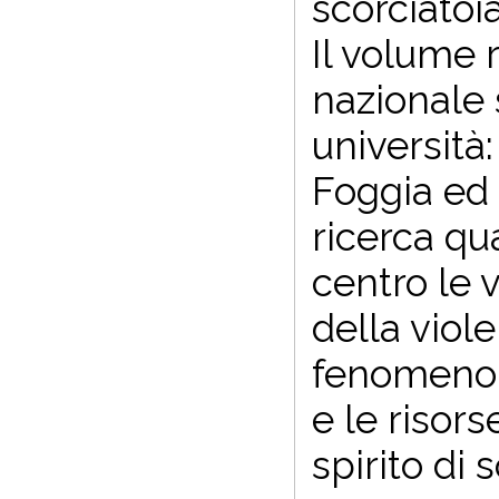
scorciatoi
Il volume r
nazionale 
università
Foggia ed
ricerca qua
centro le 
della viole
fenomeno, i
e le risors
spirito di