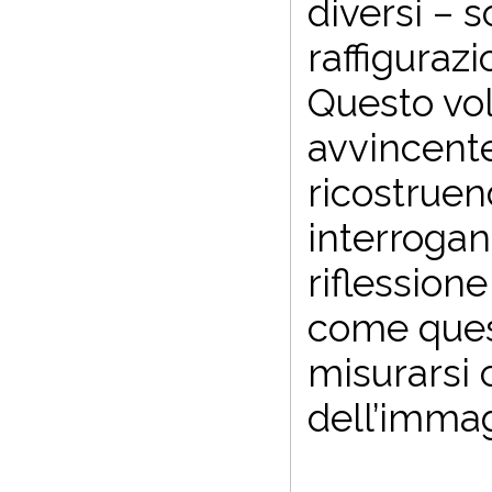
diversi – 
raffiguraz
Questo vol
avvincente 
ricostruen
interrogan
riflession
come quest
misurarsi 
dell’immag