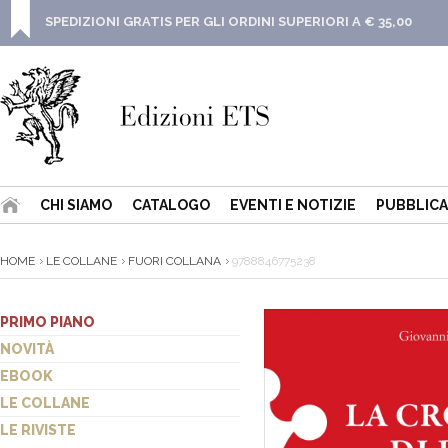
SPEDIZIONI GRATIS PER GLI ORDINI SUPERIORI A € 35,00
CHI SIAMO
CATALOGO
EVENTI E NOTIZIE
PUBBLICA
HOME
LE COLLANE
FUORI COLLANA
9788846775238
PRIMO PIANO
NOVITÀ
EBOOK
LE COLLANE
LE RIVISTE