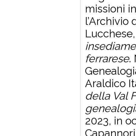
missioni i
l’Archivio 
Lucchese,
insediamen
ferrarese
.
Genealogia
Araldico I
della Val 
genealogia
2023, in o
Capannori 