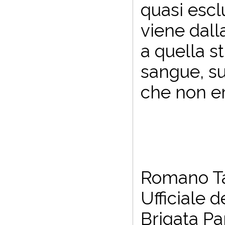
quasi escl
viene dall
a quella st
sangue, su
che non er
Romano Tam
Ufficiale d
Brigata Pa