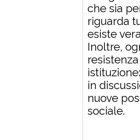
che sia p
riguarda t
esiste vera
Inoltre, og
resistenza
istituzion
in discuss
nuove poss
sociale.