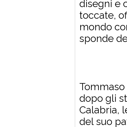
disegni e c
toccate, o
mondo comp
sponde de
Tommaso Te
dopo gli s
Calabria,
del suo pa