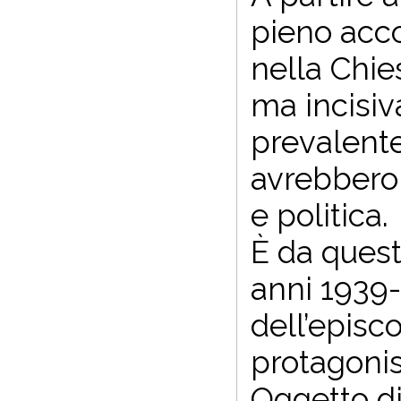
pieno acco
nella Chie
ma incisiv
prevalente
avrebbero 
e politica.
È da quest
anni 1939-
dell’episc
protagonis
Oggetto di