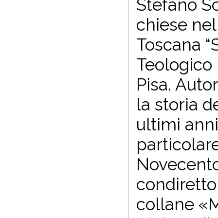
Stefano So
chiese nel
Toscana “S
Teologico 
Pisa. Autor
la storia 
ultimi ann
particolare
Novecento.
condiretto
collane «M