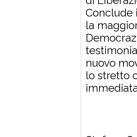
di Liberaz
Conclude i
la maggior 
Democrazia
testimoniar
nuovo movi
lo stretto
immediata