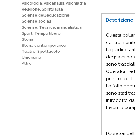
Psicologia, Psicanalisi, Psichiatria
Religione, Spiritualità
Scienze dell'educazione
Descrizione
Scienze sociali
Scienze, Tecnica, manualistica
Sport, Tempo libero
Questa collan
Storia
contro munite
Storia contemporanea
La particolar
Teatro, Spettacolo
degna di nota
Umorismo
Altro
sono tracciat
Operatori reda
presero parte
La folta docu
sono stati tr
introdotto da 
lavori” a com
I Curatori del