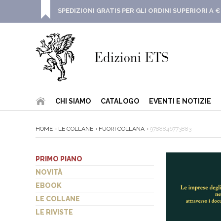
SPEDIZIONI GRATIS PER GLI ORDINI SUPERIORI A €
CHI SIAMO
CATALOGO
EVENTI E NOTIZIE
HOME
LE COLLANE
FUORI COLLANA
9788846773883
PRIMO PIANO
NOVITÀ
EBOOK
LE COLLANE
LE RIVISTE