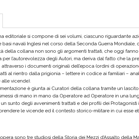
a editoriale si compone di sei volumi, ciascuno riguardante azi
 basi navali Inglesi nel corso della Seconda Guerra Mondiale, c
ità della collana non sono gli argomenti trattati, che oggi fann
 per l’autorevolezza degli Autori, ma deriva dal fatto che la prep
i attraverso i documenti originali dell’epoca (ordini di operazion
tti al rientro dalla prigionia – lettere in codice ai familiari – ana
 alle vicende).
mentazione è giunta ai Curatori della collana tramite un lascito 
asmessi di mano in mano da Operatore ad Operatore in una lunga
un sunto degli avvenimenti trattati e dei profili dei Protagonist
prendere le vicende ed il contesto storico-militare in cui esse 
l’opera sono tre studiosi della Storia dei Mezzi d’Assalto della M