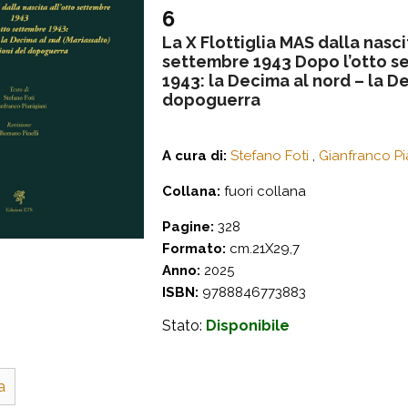
6
La X Flottiglia MAS dalla nasci
settembre 1943 Dopo l’otto s
1943: la Decima al nord – la D
dopoguerra
A cura di:
Stefano Foti
,
Gianfranco Pi
Collana:
fuori collana
Pagine:
328
Formato:
cm.21X29,7
Anno:
2025
ISBN:
9788846773883
Stato:
Disponibile
a