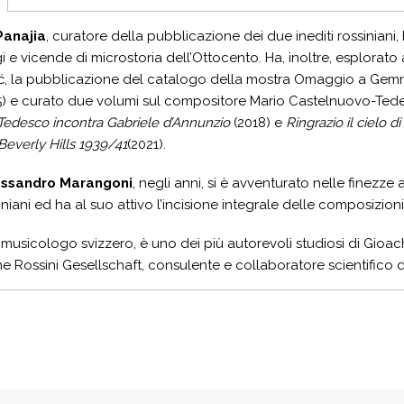
Panajia
, curatore della pubblicazione dei due inediti rossiniani
 e vicende di microstoria dell’Ottocento. Ha, inoltre, esplora
ić, la pubblicazione del catalogo della mostra Omaggio a Gemm
5) e curato due volumi sul compositore Mario Castelnuovo-Ted
Tedesco incontra Gabriele d’Annunzio
(2018) e
Ringrazio il cielo d
Beverly
Hills 1939/41
(2021).
essandro Marangoni
, negli anni, si è avventurato nelle finezze
siniani ed ha al suo attivo l’incisione integrale delle composizion
musicologo svizzero, è uno dei più autorevoli studiosi di Gioac
e Rossini Gesellschaft, consulente e collaboratore scientifico 