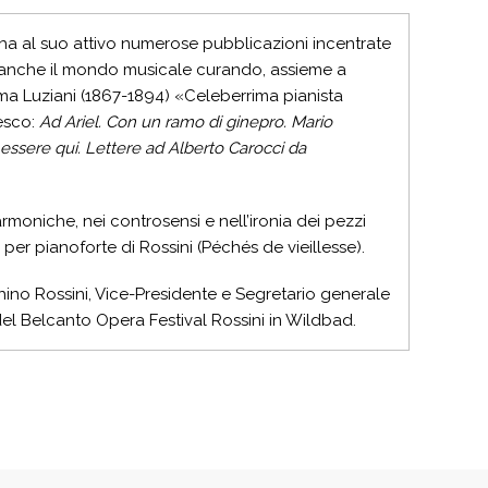
, ha al suo attivo numerose pubblicazioni incentrate
to anche il mondo musicale curando, assieme a
a Luziani (1867-1894) «Celeberrima pianista
esco:
Ad Ariel. Con un ramo di ginepro. Mario
i essere qui. Lettere ad Alberto Carocci da
 armoniche, nei controsensi e nell’ironia dei pezzi
i per pianoforte di Rossini (Péchés de vieillesse).
hino Rossini, Vice-Presidente e Segretario generale
del Belcanto Opera Festival Rossini in Wildbad.