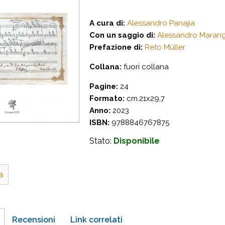
A cura di:
Alessandro Panajia
Con un saggio di:
Alessandro Maran
Prefazione di:
Reto Müller
Collana:
fuori collana
Pagine:
24
Formato:
cm.21x29,7
Anno:
2023
ISBN:
9788846767875
Stato:
Disponibile
a
Recensioni
Link correlati