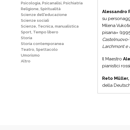
Psicologia, Psicanalisi, Psichiatria
Religione, Spiritualità
Alessandro 
Scienze dell'educazione
su personaggi
Scienze sociali
Milena Vukot
Scienze, Tecnica, manualistica
Sport, Tempo libero
pisana» (199
Storia
Castelnuovo-
Storia contemporanea
Larchmont e 
Teatro, Spettacolo
Umorismo
Il Maestro
Al
Altro
pianistici ros
Reto Müller,
della Deutsch