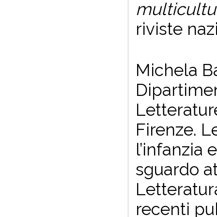
multicultu
riviste naz
Michela Ba
Dipartimen
Letterature
Firenze. L
l’infanzia
sguardo at
Letteratura
recenti pub