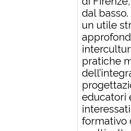
di Firenze
dal basso.
un utile 
approfond
intercultu
pratiche mi
dell’integr
progettazi
educatori 
interessat
formativo 