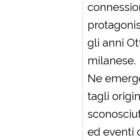
connession
protagonis
gli anni O
milanese.
Ne emerge
tagli origi
sconosciute
ed eventi 