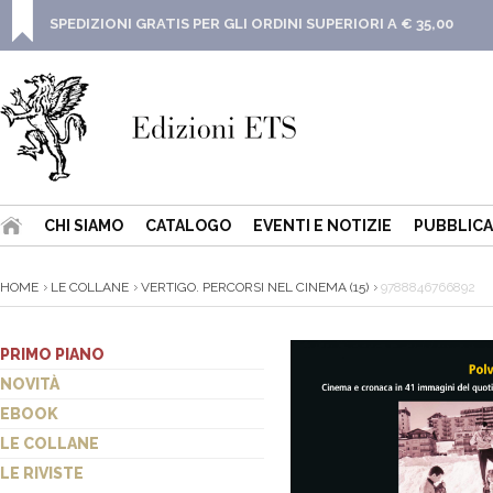
SPEDIZIONI GRATIS PER GLI ORDINI SUPERIORI A € 35,00
CHI SIAMO
CATALOGO
EVENTI E NOTIZIE
PUBBLICA
HOME
LE COLLANE
VERTIGO. PERCORSI NEL CINEMA (15)
9788846766892
PRIMO PIANO
NOVITÀ
EBOOK
LE COLLANE
LE RIVISTE