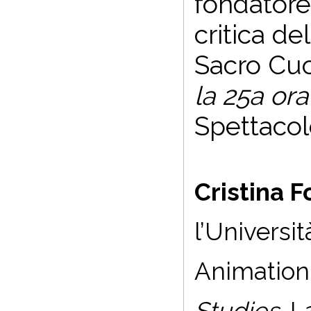
fondatore
critica de
Sacro Cuor
la 25a or
Spettacol
Cristina 
l’Universit
Animation 
Studies
. 