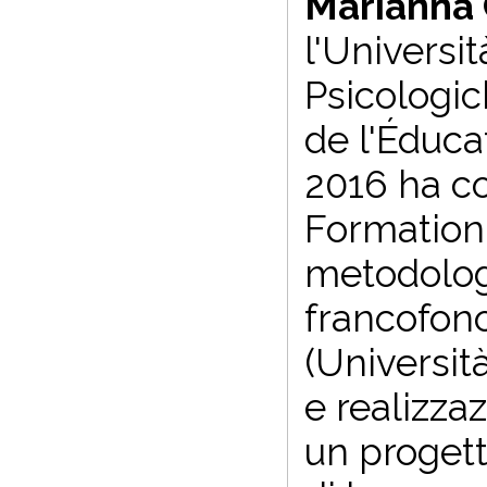
Marianna
l'Universit
Psicologic
de l'Éduca
2016 ha co
Formation 
metodologi
francofono
(Universit
e realizzaz
un progett