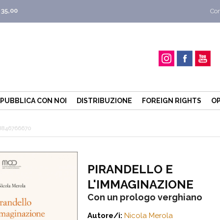
 35,00
Con
PUBBLICA CON NOI
DISTRIBUZIONE
FOREIGN RIGHTS
OP
8846766670
PIRANDELLO E
L'IMMAGINAZIONE
Con un prologo verghiano
Autore/i:
Nicola Merola