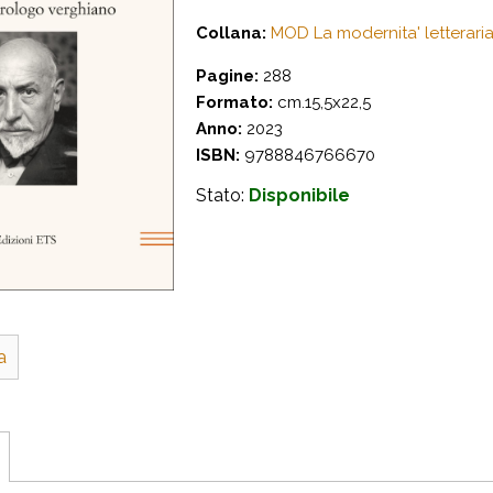
Collana:
MOD La modernita' letteraria
Pagine:
288
Formato:
cm.15,5x22,5
Anno:
2023
ISBN:
9788846766670
Stato:
Disponibile
a