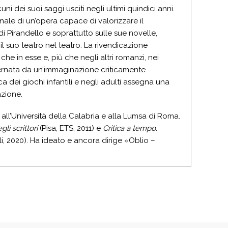
uni dei suoi saggi usciti negli ultimi quindici anni.
le di un’opera capace di valorizzare il
di Pirandello e soprattutto sulle sue novelle,
il suo teatro nel teatro. La rivendicazione
 che in esse e, più che negli altri romanzi, nei
overnata da un’immaginazione criticamente
a dei giochi infantili e negli adulti assegna una
azione.
l’Università della Calabria e alla Lumsa di Roma.
li scrittori
(Pisa, ETS, 2011) e
Critica a tempo.
i, 2020). Ha ideato e ancora dirige «Oblio –