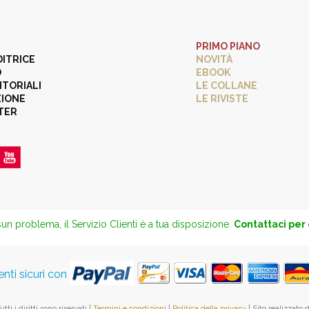
PRIMO PIANO
DITRICE
NOVITÀ
O
EBOOK
ITORIALI
LE COLLANE
ZIONE
LE RIVISTE
TER
un problema, il Servizio Clienti è a tua disposizione.
Contattaci per
ti sicuri con
ti i diritti sono riservati |
Termini e condizioni
|
Politica della privacy
| Sito realizzato 