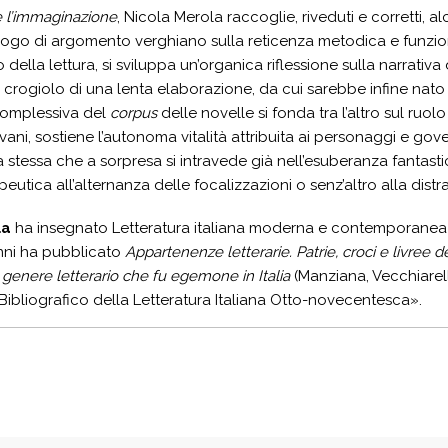
e l’immaginazione
, Nicola Merola raccoglie, riveduti e corretti, alc
go di argomento verghiano sulla reticenza metodica e funziona
lla lettura, si sviluppa un’organica riflessione sulla narrativa 
l crogiolo di una lenta elaborazione, da cui sarebbe infine nato 
 complessiva del
corpus
delle novelle si fonda tra l’altro sul ruolo
ovani, sostiene l’autonoma vitalità attribuita ai personaggi e g
 stessa che a sorpresa si intravede già nell’esuberanza fantastic
eutica all’alternanza delle focalizzazioni o senz’altro alla distr
la
ha insegnato Letteratura italiana moderna e contemporanea al
anni ha pubblicato
Appartenenze letterarie. Patrie, croci e livree deg
 genere letterario che fu egemone in Italia
(Manziana, Vecchiarell
Bibliografico della Letteratura Italiana Otto-novecentesca».