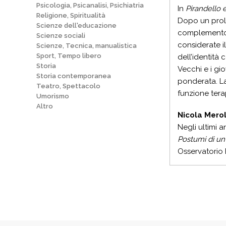
Psicologia, Psicanalisi, Psichiatria
In
Pirandello 
Religione, Spiritualità
Dopo un prolo
Scienze dell'educazione
complemento de
Scienze sociali
considerate i
Scienze, Tecnica, manualistica
Sport, Tempo libero
dell’identità
Storia
Vecchi e i gi
Storia contemporanea
ponderata. La
Teatro, Spettacolo
funzione terap
Umorismo
Altro
Nicola Mero
Negli ultimi 
Postumi di un
Osservatorio 