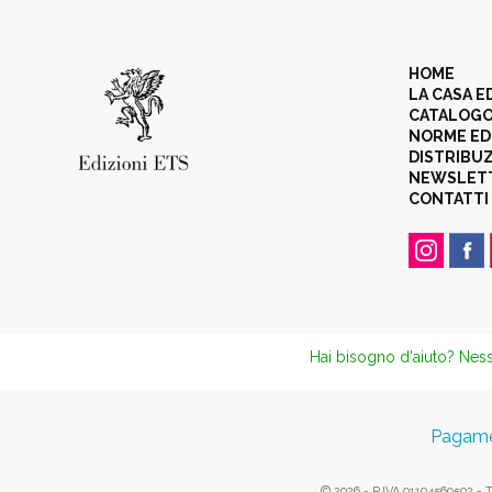
HOME
LA CASA E
CATALOG
NORME ED
DISTRIBU
NEWSLET
CONTATTI
Hai bisogno d'aiuto? Ness
Pagamen
© 2026 - P.IVA 01194560502 - Tut