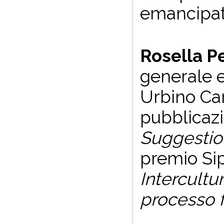
emancipati
Rosella Pe
generale e
Urbino Car
pubblicazi
Suggestio
premio Si
Intercultu
processo 