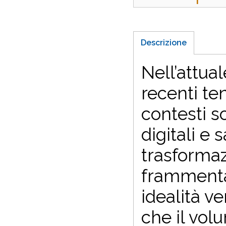
Descrizione
N
ell’attu
recenti te
contesti so
digitali e
trasformaz
frammentaz
idealità ve
che il volu