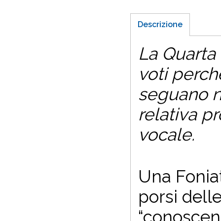
Descrizione
La Quarta 
voti perch
seguano ne
relativa p
vocale.
U
na Fonia
porsi dell
“conoscenz