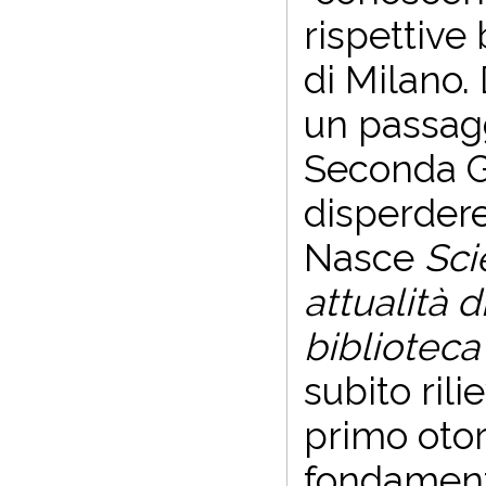
rispettive
di Milano. 
un passagg
Seconda G
disperdere
Nasce
Sci
attualità d
biblioteca
subito rili
primo otori
fondamenta