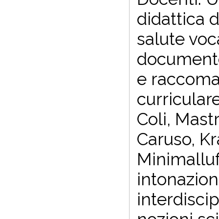
didattica 
salute voc
documento
e raccoman
curricular
Coli, Mastr
Caruso, Kr
Minimalluf
intonazion
interdisci