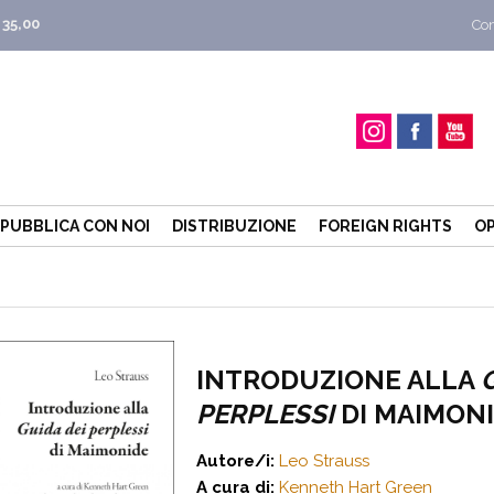
 35,00
Con
PUBBLICA CON NOI
DISTRIBUZIONE
FOREIGN RIGHTS
OP
INTRODUZIONE ALLA
PERPLESSI
DI MAIMON
Autore/i:
Leo Strauss
A cura di:
Kenneth Hart Green