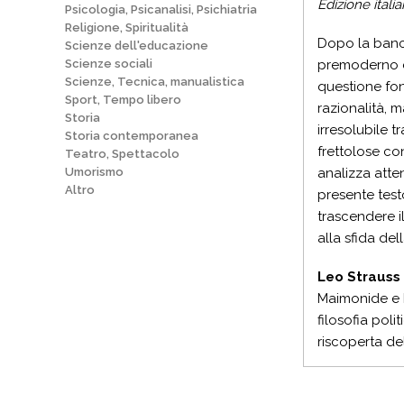
Edizione italia
Psicologia, Psicanalisi, Psichiatria
Religione, Spiritualità
D
opo la banca
Scienze dell'educazione
Scienze sociali
premoderno di
Scienze, Tecnica, manualistica
questione fo
Sport, Tempo libero
razionalità, 
Storia
irresolubile 
Storia contemporanea
frettolose co
Teatro, Spettacolo
Umorismo
analizza atten
Altro
presente test
trascendere il
alla sfida dell
Leo Strauss
Maimonide e M
filosofia poli
riscoperta del