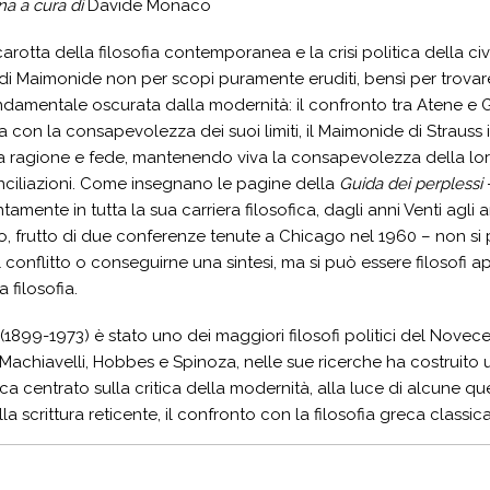
na a cura di
Davide Monaco
rotta della filosofia contemporanea e la crisi politica della civ
 Maimonide non per scopi puramente eruditi, bensì per trovare
ndamentale oscurata dalla modernità: il confronto tra Atene 
ma con la consapevolezza dei suoi limiti, il Maimonide di Straus
tra ragione e fede, mantenendo viva la consapevolezza della loro 
nciliazioni. Come insegnano le pagine della
Guida dei perplessi
tamente in tutta la sua carriera filosofica, dagli anni Venti agli
o, frutto di due conferenze tenute a Chicago nel 1960 – non si 
 conflitto o conseguirne una sintesi, ma si può essere filosofi ap
a filosofia.
(1899-1973) è stato uno dei maggiori filosofi politici del Nove
achiavelli, Hobbes e Spinoza, nelle sue ricerche ha costruito un o
tica centrato sulla critica della modernità, alla luce di alcune que
la scrittura reticente, il confronto con la filosofia greca classi