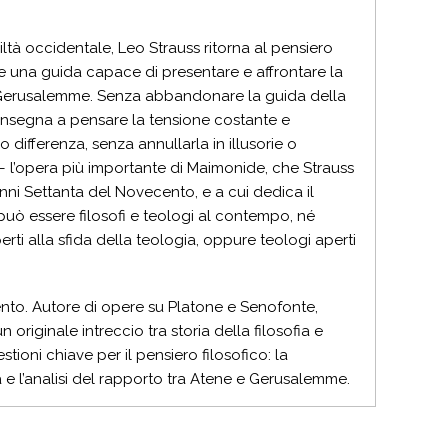
iltà occidentale, Leo Strauss ritorna al pensiero
 una guida capace di presentare e affrontare la
e Gerusalemme. Senza abbandonare la guida della
s insegna a pensare la tensione costante e
differenza, senza annullarla in illusorie o
– l’opera più importante di Maimonide, che Strauss
 anni Settanta del Novecento, e a cui dedica il
può essere filosofi e teologi al contempo, né
erti alla sfida della teologia, oppure teologi aperti
cento. Autore di opere su Platone e Senofonte,
riginale intreccio tra storia della filosofia e
stioni chiave per il pensiero filosofico: la
ca e l’analisi del rapporto tra Atene e Gerusalemme.