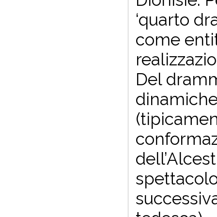
‘quarto dr
come entit
realizzaz
Del dramma
dinamiche 
(tipicamen
conformazi
dell’Alcest
spettacolo 
successiva