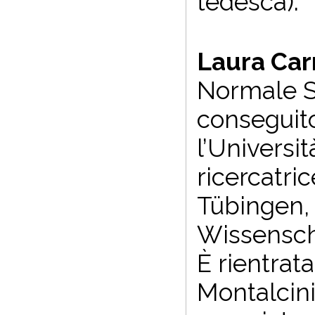
tedesca).
Laura Car
Normale Su
conseguito 
l’Universit
ricercatri
Tübingen,
Wissenscha
È rientrat
Montalcini