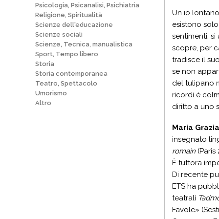
Psicologia, Psicanalisi, Psichiatria
Un io lontano
Religione, Spiritualità
esistono
solo
Scienze dell'educazione
Scienze sociali
sentimenti: si
Scienze, Tecnica, manualistica
scopre, per ca
Sport, Tempo libero
tradisce il s
Storia
se non appart
Storia contemporanea
del tulipano 
Teatro, Spettacolo
Umorismo
ricordi è col
Altro
diritto a uno 
Maria Grazia
insegnato ling
romain
(Paris
È tuttora impe
Di recente p
ETS ha pubbl
teatrali
Tadm
Favole» (Sestr