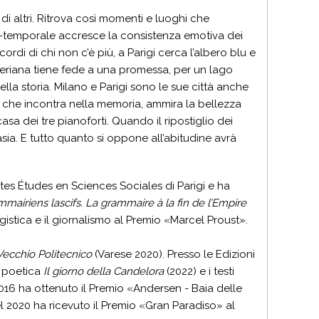
di altri. Ritrova così momenti e luoghi che
azio-temporale accresce la consistenza emotiva dei
ordi di chi non c’è più, a Parigi cerca l’albero blu e
 siberiana tiene fede a una promessa, per un lago
lla storia. Milano e Parigi sono le sue città anche
e che incontra nella memoria, ammira la bellezza
sa dei tre pianoforti. Quando il ripostiglio dei
ia. E tutto quanto si oppone all’abitudine avrà
tes Études en Sciences Sociales di Parigi e ha
mmairiens lascifs. La grammaire à la fin de l’Empire
gistica e il giornalismo al Premio «Marcel Proust».
 Vecchio Politecnico
(Varese 2020). Presso le Edizioni
e poetica
Il giorno della Candelora
(2022) e i testi
2016 ha ottenuto il Premio «Andersen - Baia delle
Nel 2020 ha ricevuto il Premio «Gran Paradiso» al