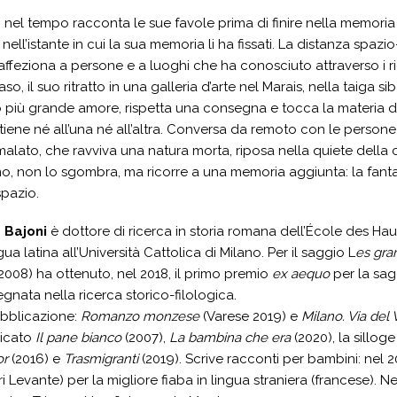
 nel tempo racconta le sue favole prima di finire
nella memoria 
 nell’istante in cui la sua memoria li ha fissati. La distanza sp
 affeziona a persone e a luoghi che ha conosciuto attraverso i ric
so, il suo ritratto in una galleria d’arte nel Marais, nella taiga
uo più grande amore, rispetta una consegna e tocca la materia de
iene né all’una né all’altra. Conversa da remoto con le person
malato, che ravviva una natura morta, riposa nella quiete della ca
mo, non lo sgombra, ma ricorre a una memoria aggiunta: la fantas
spazio.
 Bajoni
è dottore di ricerca in storia romana dell’École des Hau
ua latina all’Università Cattolica di Milano. Per il saggio L
es gra
 2008) ha ottenuto, nel 2018, il primo premio
ex aequo
per la sag
gnata nella ricerca storico-filologica.
ubblicazione:
Romanzo monzese
(Varese 2019) e
Milano. Via del
icato
Il pane bianco
(2007),
La bambina che era
(2020), la sillog
or
(2016) e
Trasmigranti
(2019). Scrive racconti per bambini: nel 
i Levante) per la migliore fiaba in lingua straniera (francese). 