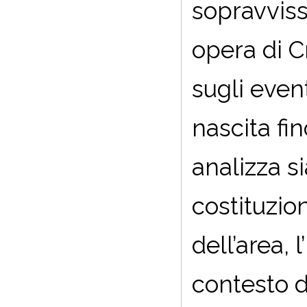
sopravviss
opera di C
sugli event
nascita fi
analizza sia
costituzio
dell’area, 
contesto di