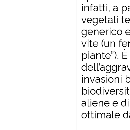
infatti, a p
vegetali t
generico e
vite (un f
piante”). 
dell’aggra
invasioni 
biodiversi
aliene e d
ottimale da