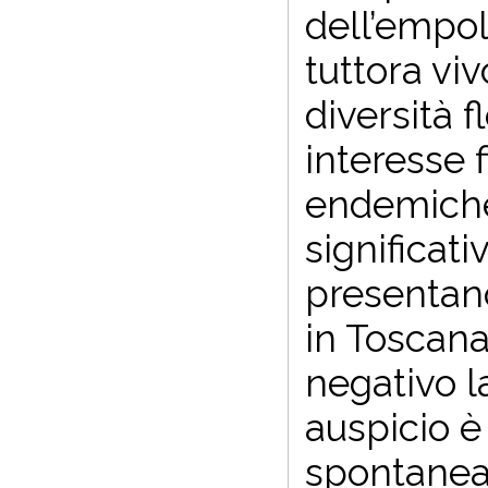
dell’empol
tuttora vi
diversità f
interesse 
endemiche 
significat
presentano
in Toscana
negativo l
auspicio è 
spontanea 