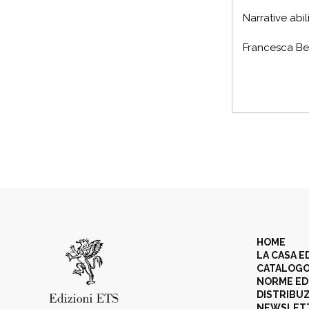
Narrative abi
Francesca Bera
HOME
LA CASA E
CATALOG
NORME ED
DISTRIBU
NEWSLET