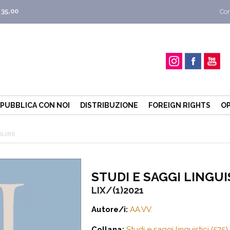
 35,00
Con
PUBBLICA CON NOI
DISTRIBUZIONE
FOREIGN RIGHTS
OP
61286
STUDI E SAGGI LINGUI
LIX/(1)2021
Autore/i:
AA.VV.
Collana:
Studi e saggi linguistici (575)