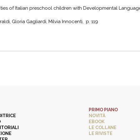
lities of Italian preschool children with Developmental Languag
ldi, Gloria Gagliardi, Milvia Innocenti, p. 119
PRIMO PIANO
DITRICE
NOVITÀ
O
EBOOK
ITORIALI
LE COLLANE
ZIONE
LE RIVISTE
TER