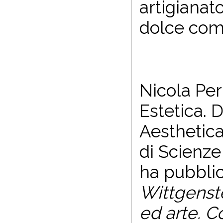
artigianato
dolce com
Nicola Per
Estetica. 
Aesthetica
di Scienze
ha pubbli
Wittgenste
ed arte. C