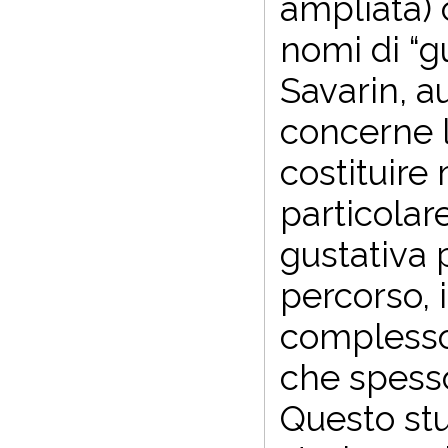
ampliata) 
nomi di “g
Savarin, au
concerne l
costituire 
particolare
gustativa 
percorso, 
complesso 
che spess
Questo stud