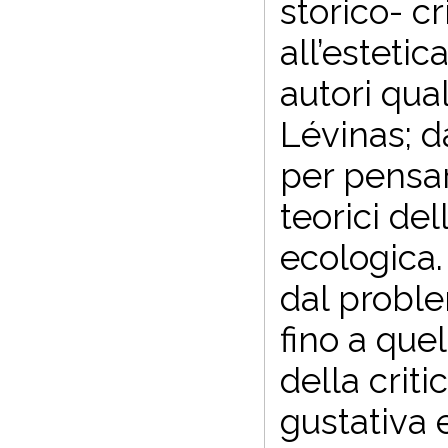
storico- c
all’estetic
autori qual
Lévinas; d
per pensar
teorici del
ecologica.
dal proble
fino a quel
della criti
gustativa 