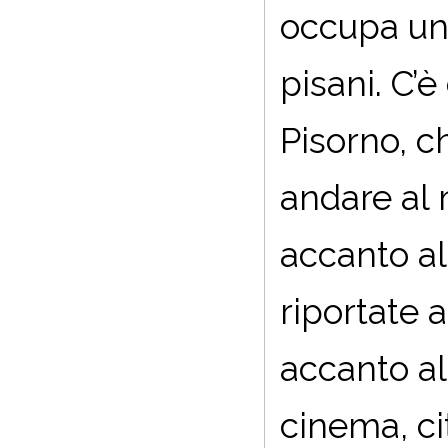
occupa un p
pisani. C’è
Pisorno, c
andare al 
accanto al
riportate 
accanto all
cinema, cit