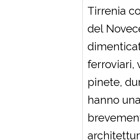
Tirrenia c
del Novece
dimenticat
ferroviari,
pinete, du
hanno una 
brevemente
architettu