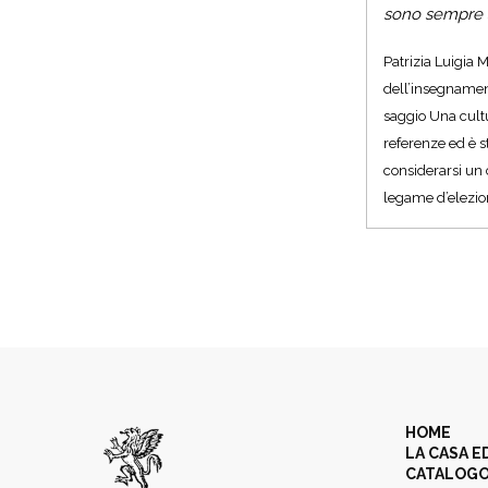
sono sempre s
Patrizia Luigia M
dell’insegnamento
saggio Una cultu
referenze ed è s
considerarsi un 
legame d’elezio
HOME
LA CASA E
CATALOG