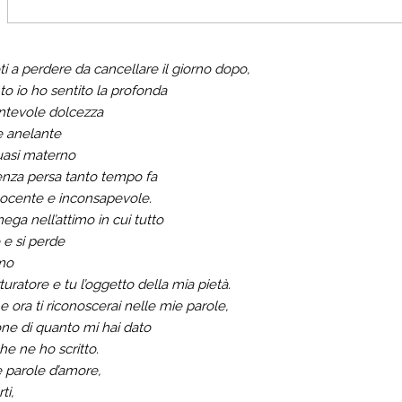
i a perdere da cancellare il giorno dopo,
to io ho sentito la profonda
ntevole dolcezza
e anelante
quasi materno
enza persa tanto tempo fa
nocente e inconsapevole.
omega nell’attimo in cui tutto
 e si perde
amo
rturatore e tu l’oggetto della mia pietà.
he ora ti riconoscerai nelle mie parole,
one di quanto mi hai dato
he ne ho scritto.
 parole d’amore,
ti,