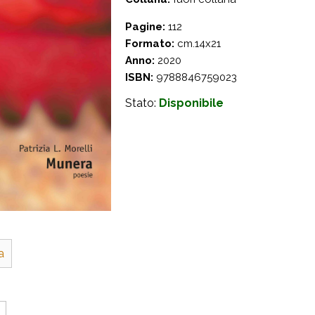
Pagine:
112
Formato:
cm.14x21
Anno:
2020
ISBN:
9788846759023
Stato:
Disponibile
a