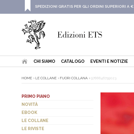
SPEDIZIONI GRATIS PER GLI ORDINI SUPERIORI A €
CHI SIAMO
CATALOGO
EVENTI E NOTIZIE
HOME
LE COLLANE
FUORI COLLANA
9788846759023
PRIMO PIANO
NOVITÀ
EBOOK
LE COLLANE
LE RIVISTE