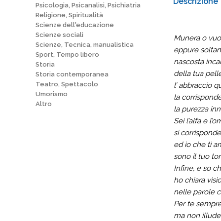
Descrizione
Psicologia, Psicanalisi, Psichiatria
Religione, Spiritualità
Scienze dell'educazione
Scienze sociali
Munera o vuot
Scienze, Tecnica, manualistica
eppure soltan
Sport, Tempo libero
nascosta inca
Storia
della tua pell
Storia contemporanea
Teatro, Spettacolo
l’ abbraccio 
Umorismo
la corrispond
Altro
la purezza in
Sei l’alfa e l’
si corrisponde
ed io che ti 
sono il tuo to
Infine, e so c
ho chiara visi
nelle parole c
Per te sempre
ma non illuder