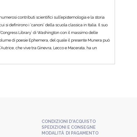
numerosi contributi scientifici sull’epistemologia e la storia
si definirono i ‘canoni’ della scuola classica in Italia. Il suo
la ‘Congress Library’ di Washington con il massimo delle
il volume di poesie Ephemera, del quale il presente Munera può
l’Autrice, che vive tra Ginevra, Lecco e Macerata, ha un
CONDIZIONI D'ACQUISTO
SPEDIZIONI E CONSEGNE
MODALITÀ DI PAGAMENTO