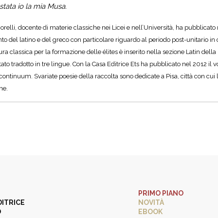
tata io la mia Musa.
orelli, docente di materie classiche nei Licei e nell’Università, ha pubblicato 
 del latino e del greco con particolare riguardo al periodo post-unitario in cui 
ra classica per la formazione delle élites è inserito nella sezione Latin del
tato tradotto in tre lingue. Con la Casa Editrice Ets ha pubblicato nel 2012 
continuum. Svariate poesie della raccolta sono dedicate a Pisa, città con cui 
ne.
PRIMO PIANO
DITRICE
NOVITÀ
O
EBOOK